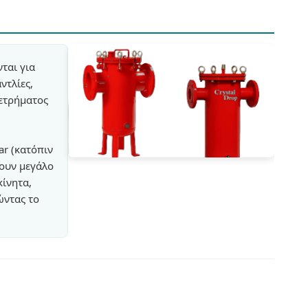
ται για
ντλίες,
μετρήματος
ar (κατόπιν
σουν μεγάλο
κίνητα,
ώντας το