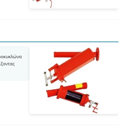
ροκυκλώνα
ίζοντας