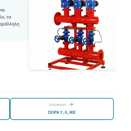
ναι
ίο, τα
παράλληλη
ΕΠΟΜΕΝΟ
ΣΕΙΡΑ Υ, Λ, ΙΚΕ