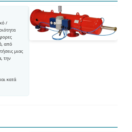
κό /
οιότητα
άφορες
ά, από
τήσεις μιας
, την
και κατά