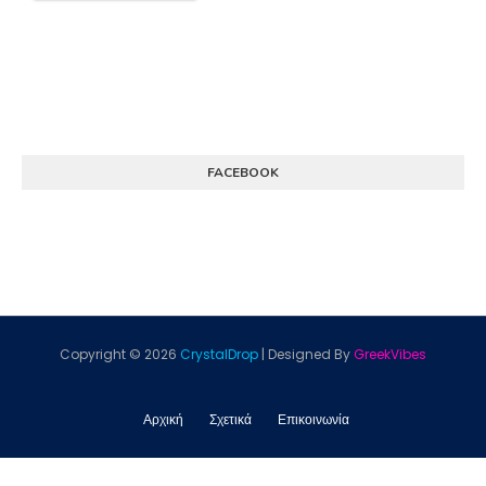
FACEBOOK
Copyright ©
2026
CrystalDrop
| Designed By
GreekVibes
Αρχική
Σχετικά
Επικοινωνία