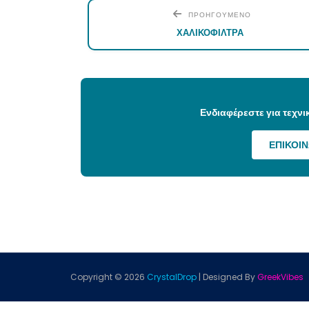
ΠΡΟΗΓΟΥΜΕΝΟ
ΧΑΛΙΚΟΦΙΛΤΡΑ
Ενδιαφέρεστε για τεχν
ΕΠΙΚΟΙ
Copyright ©
2026
CrystalDrop
| Designed By
GreekVibes