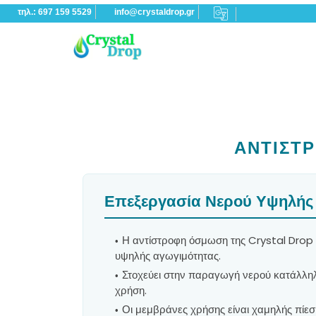
τηλ.: 697 159 5529
info@crystaldrop.gr
ΑΝΤΙΣΤ
Επεξεργασία Νερού Υψηλής
Η αντίστροφη όσμωση της Crystal Drop α
υψηλής αγωγιμότητας.
Στοχεύει στην παραγωγή νερού κατάλληλ
χρήση.
Οι μεμβράνες χρήσης είναι χαμηλής πίεση